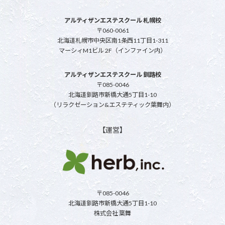
アルティザンエステスクール 札幌校
〒060-0061
北海道札幌市中央区南1条西11丁目1-311
マーシィM1ビル 2F（インファイン内）
アルティザンエステスクール 釧路校
〒085-0046
北海道釧路市新橋大通5丁目1-10
（リラクゼーション&エステティック葉舞内）
【運営】
〒085-0046
北海道釧路市新橋大通5丁目1-10
株式会社 葉舞